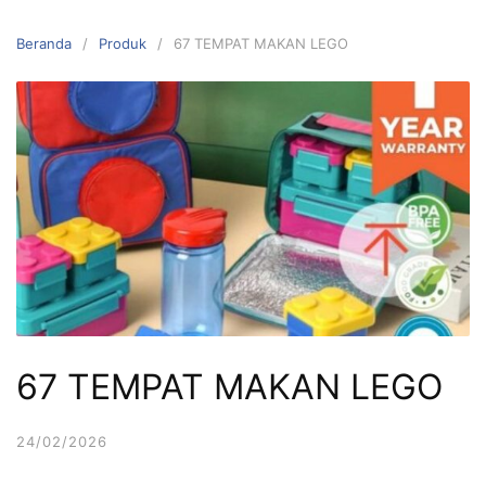
Langsung
ke
Beranda
Produk
67 TEMPAT MAKAN LEGO
konten
67 TEMPAT MAKAN LEGO
24/02/2026