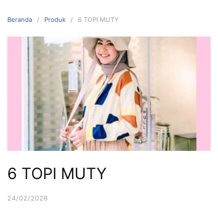
Langsung
ke
Beranda
Produk
6 TOPI MUTY
konten
6 TOPI MUTY
24/02/2026