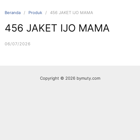
Langsung
ke
Beranda
Produk
456 JAKET IJO MAMA
konten
456 JAKET IJO MAMA
06/07/2026
Copyright © 2026 bymuty.com