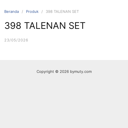
Langsung
ke
Beranda
Produk
398 TALENAN SET
konten
398 TALENAN SET
23/05/2026
Copyright © 2026 bymuty.com