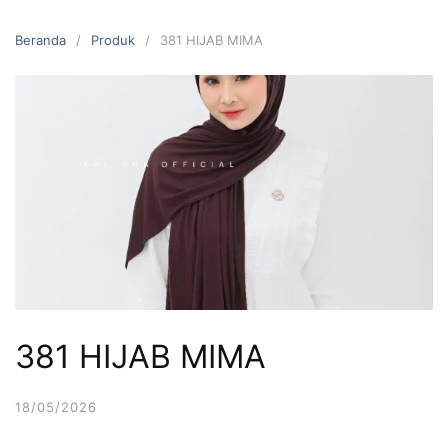
Langsung
ke
Beranda
Produk
381 HIJAB MIMA
konten
381 HIJAB MIMA
18/05/2026