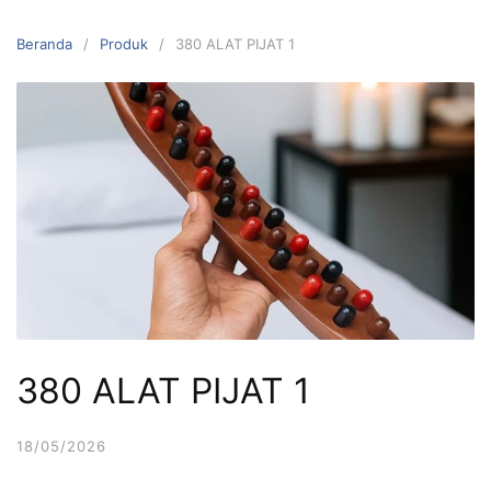
Langsung
ke
Beranda
Produk
380 ALAT PIJAT 1
konten
380 ALAT PIJAT 1
18/05/2026