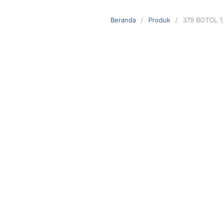
Langsung
ke
Beranda
Produk
379 BOTOL 1,
konten