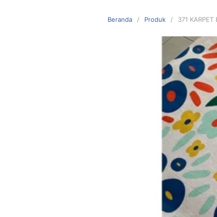
Langsung
ke
Beranda
Produk
371 KARPET
konten