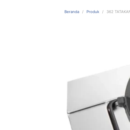
Langsung
ke
Beranda
Produk
362 TATAK
konten