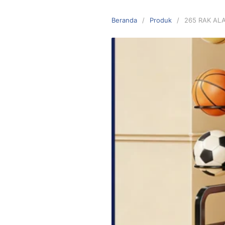
Langsung
ke
Beranda
Produk
265 RAK AL
konten