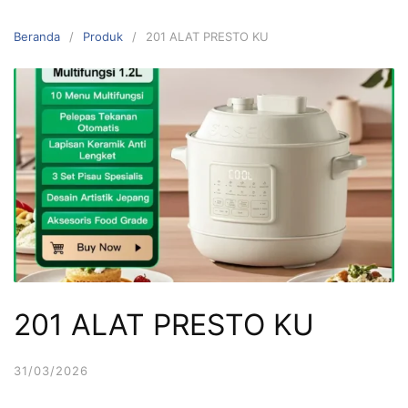
Langsung
ke
Beranda
Produk
201 ALAT PRESTO KU
konten
201 ALAT PRESTO KU
31/03/2026