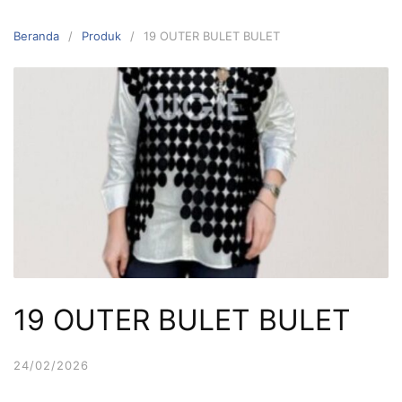
Langsung
ke
Beranda
Produk
19 OUTER BULET BULET
konten
19 OUTER BULET BULET
24/02/2026