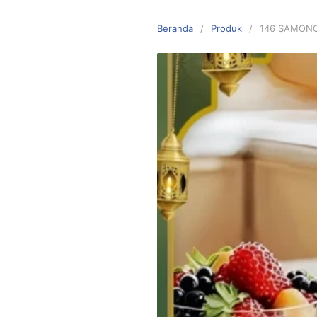
Langsung
ke
Beranda
Produk
146 SAMON
konten