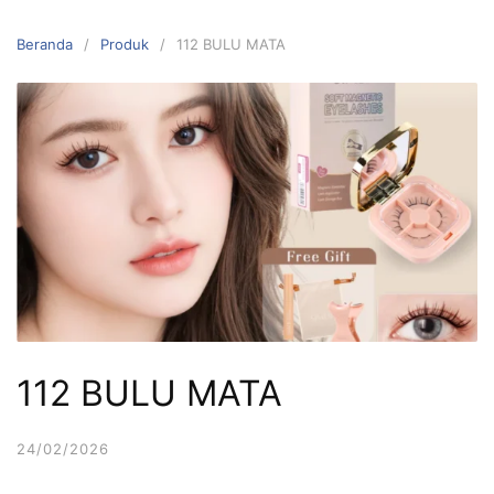
Langsung
ke
Beranda
Produk
112 BULU MATA
konten
112 BULU MATA
24/02/2026