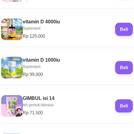
vitamin D 4000iu
Suplement
Beli
Rp 125.000
vitamin D 1000iu
Suplement
Beli
Rp 99.000
GIMBUL isi 14
teh gemuk dewasa
Beli
Rp 71.500