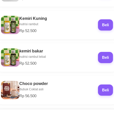
Kemiri Kuning
nutrisi rambut
Beli
Rp 52.500
kemiri bakar
nutrisi rambut lebat
Beli
Rp 52.500
Choco powder
Bubuk Coklat asli
Beli
Rp 56.500